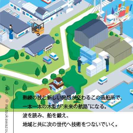
© matsukawazousen corporation all rights reserved.
熟練の技と新しい発想が交わるこの造船所で、
一本一本の木型が“未来の航路”になる。
波を読み、船を鍛え、
地域と共に次の世代へ技術をつないでいく。