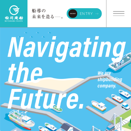
ENTRY
RECRUIT
© matsukawazousen corporation all rights reserved.