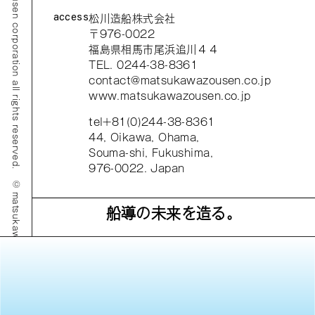
© matsukawazousen corporation all rights reserved.
access
松川造船株式会社
〒976-0022
福島県相馬市尾浜追川４４
TEL. 0244-38-8361
contact@matsukawazousen.co.jp
www.matsukawazousen.co.jp
tel+81(0)244-38-8361
44, Oikawa, Ohama,
Souma-shi, Fukushima,
976-0022. Japan
© matsukawazousen corporation all rights reserved.
船導の未来を造る。