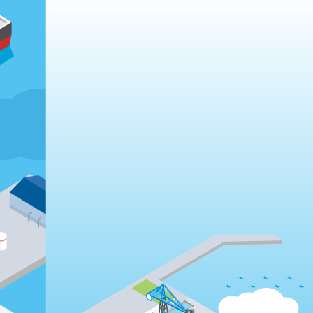
© matsukawazousen corporation all rights reserved.