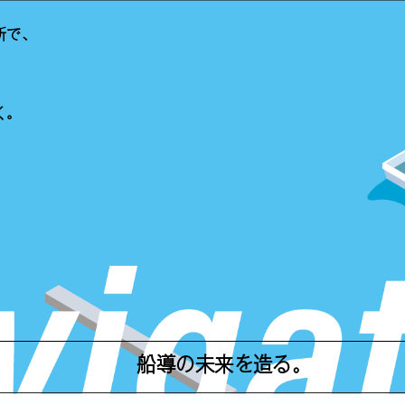
所で、
く。
船導の未来を造る。