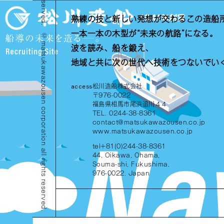
熟練の技と新しい発想が交わるこの造船
一本一本の木型が“未来の航路”になる。
波を読み、船を鍛え、
© matsukawazousen corporation all rights reserved.
地域と共に次の世代へ技術をつないでい
access
松川造船株式会社
〒976-0022
福島県相馬市尾浜追川４４
TEL. 0244-38-8361
contact@matsukawazousen.co.jp
www.matsukawazousen.co.jp
tel+81(0)244-38-8361
44, Oikawa, Ohama,
Souma-shi, Fukushima,
976-0022. Japan