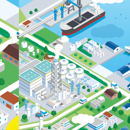
© matsukawazousen corporation all rights reserved.