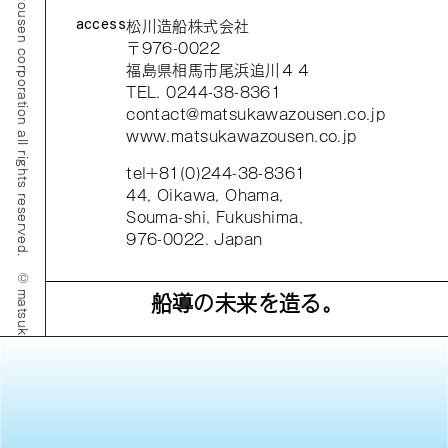
© matsukawazousen corporation all rights reserved.
access
松川造船株式会社
〒976-0022
福島県相馬市尾浜追川４４
TEL. 0244-38-8361
contact@matsukawazousen.co.jp
www.matsukawazousen.co.jp
tel+81(0)244-38-8361
44, Oikawa, Ohama,
Souma-shi, Fukushima,
976-0022. Japan
船導の未来を造る。