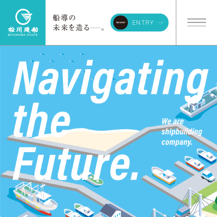
ENTRY
RECRUIT
© matsukawazousen corporation all rights reserved.