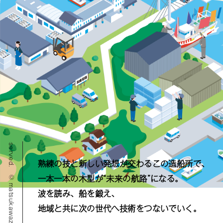
© matsukawazousen corporation all rights reserved.
熟練の技と新しい発想が交わるこの造船所で、
一本一本の木型が“未来の航路”になる。
波を読み、船を鍛え、
地域と共に次の世代へ技術をつないでいく。